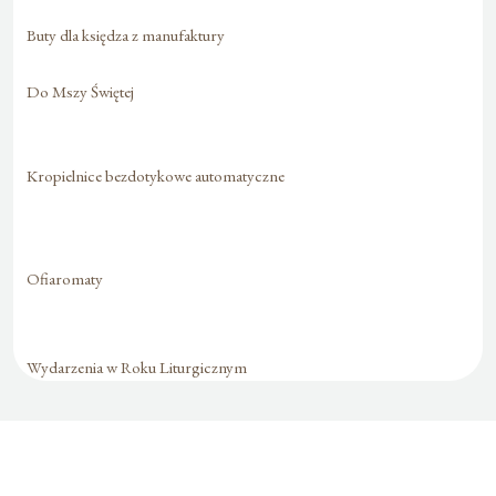
Buty dla księdza z manufaktury
Do Mszy Świętej
Kropielnice bezdotykowe automatyczne
Ofiaromaty
Wydarzenia w Roku Liturgicznym
Formularz jest
dostępny tylko dla
zalogowanych