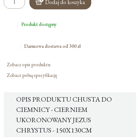
Dodaj do koszyka
Chusta
Do
Ciemnicy
Produkt dostępny
-
Cierniem
Ukoronowany
Darmowa dostawa od 300 zł
Jezus
Chrystus
Zobacz opis produktu
-
150x130cm
Zobacz pełną specyfikację
OPIS PRODUKTU CHUSTA DO
CIEMNICY - CIERNIEM
UKORONOWANY JEZUS
CHRYSTUS - 150X130CM