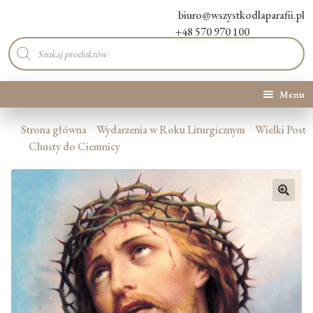
biuro@wszystkodlaparafii.pl
+48 570 970 100
Wyszukiwarka
produktów
Menu
Kategorie produktów
Strona główna
Wydarzenia w Roku Liturgicznym
Wielki Post
Chusty do Ciemnicy
Promocje
Nowości
🔍
O Nas
Kontakt
Blog