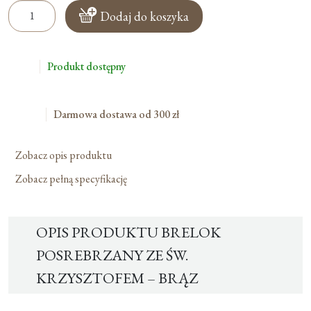
ilość
Dodaj do koszyka
Brelok
Posrebrzany
Ze
Produkt dostępny
Św.
Krzysztofem
–
Darmowa dostawa od 300 zł
Brąz
Zobacz opis produktu
Zobacz pełną specyfikację
OPIS PRODUKTU BRELOK
POSREBRZANY ZE ŚW.
KRZYSZTOFEM – BRĄZ