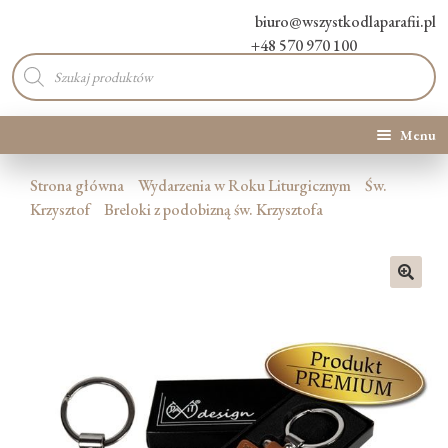
biuro@wszystkodlaparafii.pl
+48 570 970 100
Wyszukiwarka
produktów
Menu
Kategorie produktów
Strona główna
Wydarzenia w Roku Liturgicznym
Św.
Krzysztof
Breloki z podobizną św. Krzysztofa
Promocje
Nowości
🔍
O Nas
Kontakt
Blog