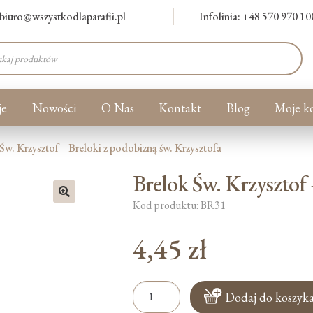
biuro@wszystkodlaparafii.pl
Infolinia: +48 570 970 10
warka
ów
je
Nowości
O Nas
Kontakt
Blog
Moje k
Św. Krzysztof
Breloki z podobizną św. Krzysztofa
Brelok Św. Krzysztof
Kod produktu: BR31
🔍
4,45
zł
ilość
Dodaj do koszyk
Brelok