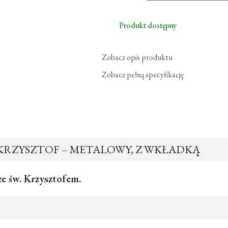
Św.
Krzysztof
Produkt dostępny
–
Metalowy,
Z
Zobacz opis produktu
Wkładką
Zobacz pełną specyfikację
 KRZYSZTOF – METALOWY, Z WKŁADKĄ
ze św. Krzysztofem.