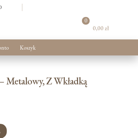
0
0
pr
0,00 zł
od
uk
tó
onto
Koszyk
w
 – Metalowy, Z Wkładką
a