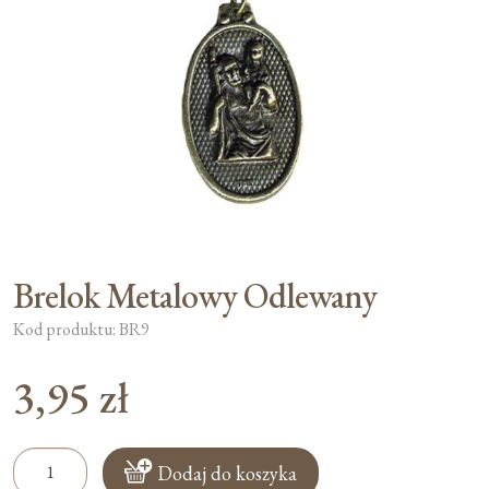
Moje konto
Koszyk
Brelok Metalowy Odlewany
Kod produktu: BR9
3,95
zł
ilość
Dodaj do koszyka
Brelok