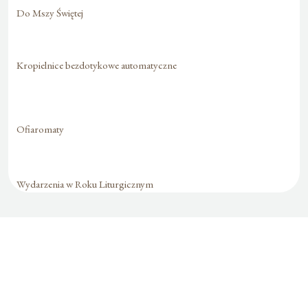
Do Mszy Świętej
Kropielnice bezdotykowe automatyczne
Ofiaromaty
Wydarzenia w Roku Liturgicznym
Formularz jest
dostępny tylko dla
zalogowanych
użytkowników.