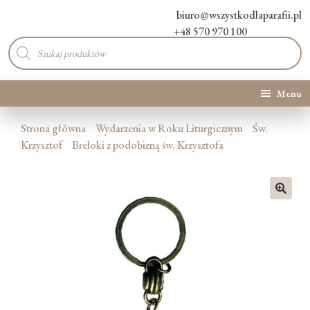
biuro@wszystkodlaparafii.pl
+48 570 970 100
Wyszukiwarka
produktów
Menu
Kategorie produktów
Strona główna
Wydarzenia w Roku Liturgicznym
Św.
Krzysztof
Breloki z podobizną św. Krzysztofa
Promocje
Nowości
🔍
O Nas
Kontakt
Blog