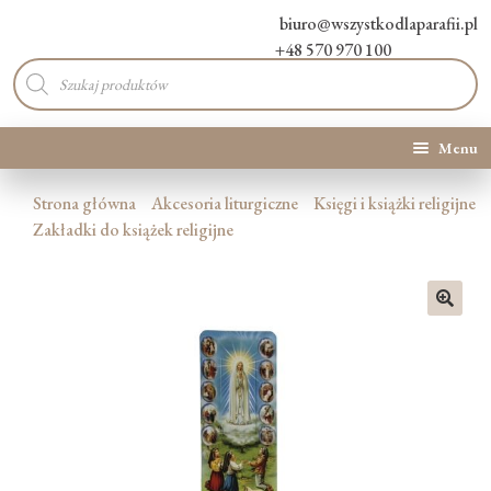
biuro@wszystkodlaparafii.pl
+48 570 970 100
Wyszukiwarka
produktów
Menu
Kategorie produktów
Strona główna
Akcesoria liturgiczne
Księgi i książki religijne
Zakładki do książek religijne
Promocje
Nowości
🔍
O Nas
Kontakt
Blog