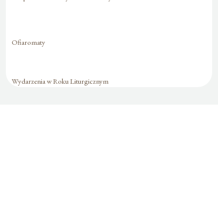
Ofiaromaty
Wydarzenia w Roku Liturgicznym
Formularz jest
dostępny tylko dla
zalogowanych
użytkowników.