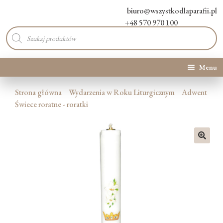
biuro@wszystkodlaparafii.pl
+48 570 970 100
Wyszukiwarka
produktów
Menu
Kategorie produktów
Strona główna
Wydarzenia w Roku Liturgicznym
Adwent
Świece roratne - roratki
Promocje
Nowości
🔍
O Nas
Kontakt
Blog