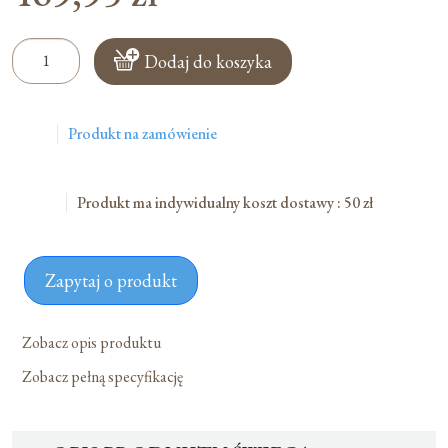
ilość
Dodaj do koszyka
Świeca
Roratnia
Parafinowa
Produkt na zamówienie
Z
Wkładem
Regulowanym
Produkt ma indywidualny koszt dostawy : 50 zł
80x8cm
-
Biała
Zapytaj o produkt
Zobacz opis produktu
Zobacz pełną specyfikację