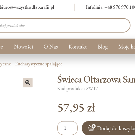
biuro@wszystkodlaparafii.pl
Infolinia: +48 570 970 10
warka
ów
je
Nowości
O Nas
Kontakt
Blog
Moje k
tyczne
Eucharystyczne spalające
Świeca Ołtarzowa Sam
Kod produktu: SW17
🔍
57,95
zł
ilość
Dodaj do koszyk
Świeca