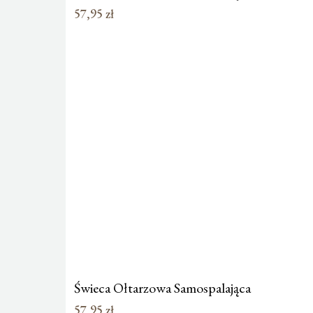
57,95
zł
Świeca Ołtarzowa Samospalająca
57,95
zł