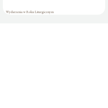
Wydarzenia w Roku Liturgicznym
Formularz jest
dostępny tylko dla
zalogowanych
użytkowników.