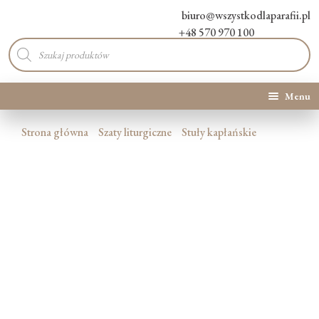
biuro@wszystkodlaparafii.pl
+48 570 970 100
Wyszukiwarka
produktów
Menu
Kategorie produktów
Strona główna
Szaty liturgiczne
Stuły kapłańskie
Promocje
Nowości
O Nas
Kontakt
Blog