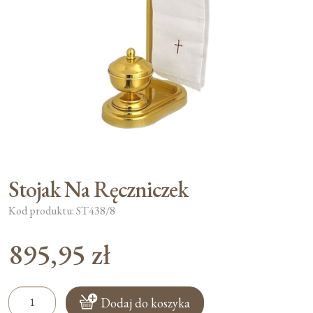
Moje konto
Koszyk
Stojak Na Ręczniczek
Kod produktu: ST438/8
895,95
zł
ilość
Dodaj do koszyka
Stojak