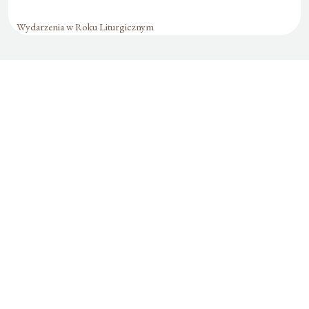
Wydarzenia w Roku Liturgicznym
Formularz jest
dostępny tylko dla
zalogowanych
użytkowników.