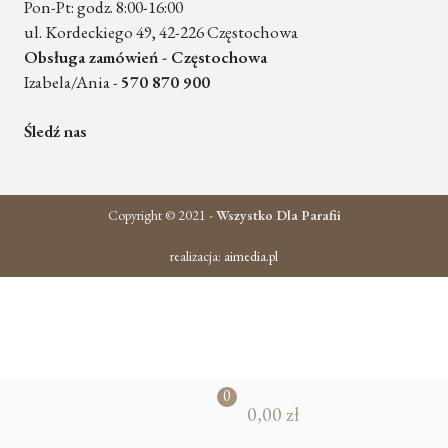
Pon-Pt: godz. 8:00-16:00
ul. Kordeckiego 49, 42-226 Częstochowa
Obsługa zamówień - Częstochowa
Izabela/Ania -
570 870 900
Śledź nas
Copyright © 2021 -
Wszystko Dla Parafii
realizacja:
aimedia.pl
0
0,00 zł
pr
od
uk