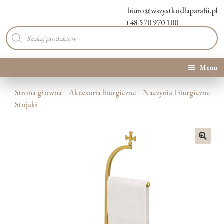
biuro@wszystkodlaparafii.pl
+48 570 970 100
Wyszukiwarka
produktów
Menu
Kategorie produktów
Strona główna
Akcesoria liturgiczne
Naczynia Liturgiczne
Stojaki
Promocje
Nowości
🔍
O Nas
Kontakt
Blog