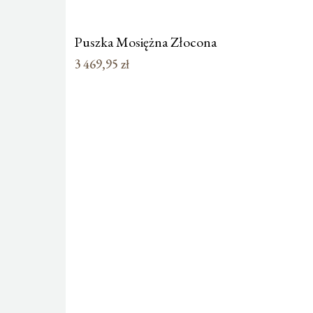
Puszka Mosiężna Złocona
3 469,95
zł