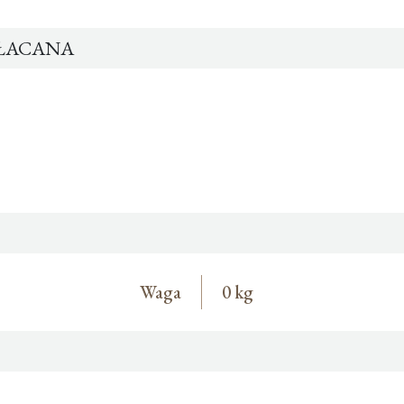
ZŁACANA
Waga
0 kg