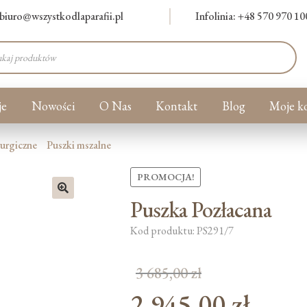
biuro@wszystkodlaparafii.pl
Infolinia: +48 570 970 10
warka
ów
je
Nowości
O Nas
Kontakt
Blog
Moje k
turgiczne
Puszki mszalne
PROMOCJA!
Puszka Pozłacana
🔍
Kod produktu: PS291/7
3 685,00
zł
2 945,00
zł
Pierwotna