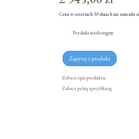
cena
Aktualna
Cena w ostatnich 30 dniach nie zmieniła si
wynosiła:
cena
3
wynosi:
Produkt niedostępny
685,00 zł.
2
945,00 zł.
Zapytaj o produkt
Zobacz opis produktu
Zobacz pełną specyfikację