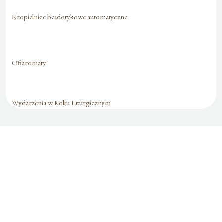
Kropielnice bezdotykowe automatyczne
Ofiaromaty
Wydarzenia w Roku Liturgicznym
Formularz jest
dostępny tylko dla
zalogowanych
użytkowników.