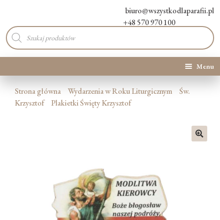
biuro@wszystkodlaparafii.pl
+48 570 970 100
Wyszukiwarka
produktów
Menu
Kategorie produktów
Strona główna
Wydarzenia w Roku Liturgicznym
Św.
Krzysztof
Plakietki Święty Krzysztof
Promocje
Nowości
🔍
O Nas
Kontakt
Blog