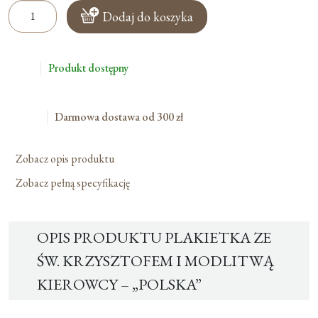
ilość
Dodaj do koszyka
Plakietka
Ze
Św.
Produkt dostępny
Krzysztofem
i
Modlitwą
Darmowa dostawa od 300 zł
Kierowcy
–
Zobacz opis produktu
„Polska”
Zobacz pełną specyfikację
OPIS PRODUKTU PLAKIETKA ZE
ŚW. KRZYSZTOFEM I MODLITWĄ
KIEROWCY – „POLSKA”