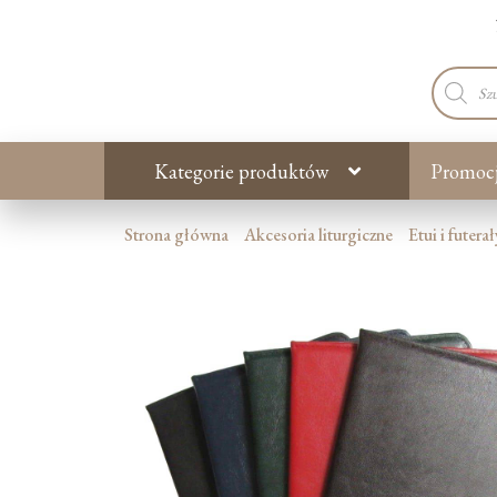
Wyszuki
produkt
Kategorie produktów
Promoc
Strona główna
Akcesoria liturgiczne
Etui i futer