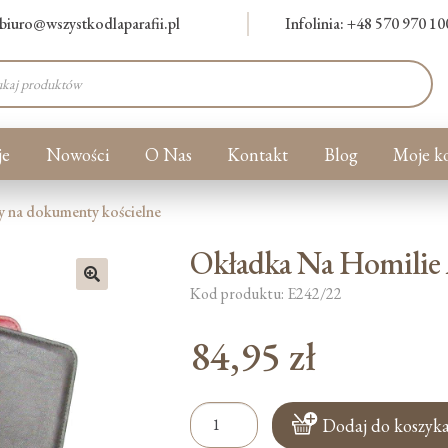
biuro@wszystkodlaparafii.pl
Infolinia: +48 570 970 10
warka
ów
je
Nowości
O Nas
Kontakt
Blog
Moje k
ały na dokumenty kościelne
Okładka Na Homilie
Kod produktu: E242/22
🔍
84,95
zł
ilość
Dodaj do koszyk
Okładka