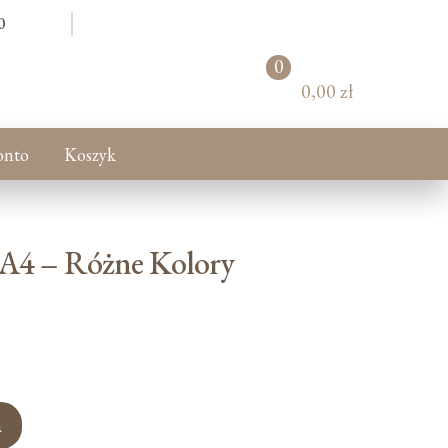
0
0
pr
0,00 zł
od
uk
tó
onto
Koszyk
w
 A4 – Różne Kolory
a