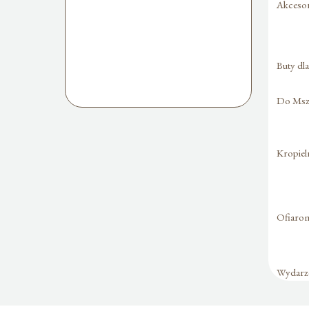
Akcesori
Buty dl
Do Mszy
Kropiel
Ofiaro
Wydarze