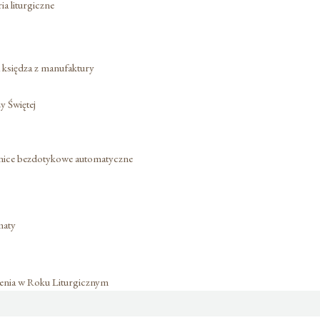
a liturgiczne
a księdza z manufaktury
 Świętej
nice bezdotykowe automatyczne
maty
nia w Roku Liturgicznym