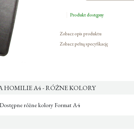
Na
Homilie
Produkt dostępny
A4
-
Różne
Zobacz opis produktu
Kolory
Zobacz pełną specyfikację
 HOMILIE A4 - RÓŻNE KOLORY
. Dostępne różne kolory Format A4