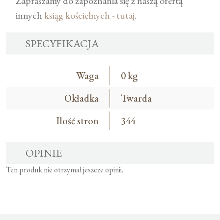
Zapraszamy do zapoznania się z naszą ofertą
innych
ksiąg kościelnych - tutaj
.
SPECYFIKACJA
Waga
0 kg
Okładka
Twarda
Ilość stron
344
OPINIE
Ten produk nie otrzymał jeszcze opinii.