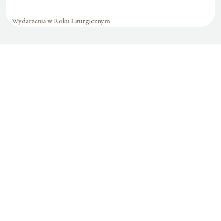
Wydarzenia w Roku Liturgicznym
Formularz jest
dostępny tylko dla
zalogowanych
użytkowników.