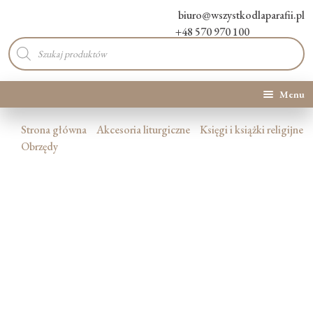
biuro@wszystkodlaparafii.pl
+48 570 970 100
Wyszukiwarka
produktów
Menu
Kategorie produktów
Strona główna
Akcesoria liturgiczne
Księgi i książki religijne
Obrzędy
Promocje
Nowości
O Nas
Kontakt
Blog