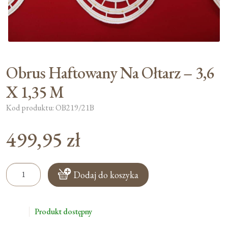
Moje konto
Koszyk
Obrus Haftowany Na Ołtarz – 3,6
X 1,35 M
Kod produktu: OB219/21B
499,95
zł
ilość
Dodaj do koszyka
Obrus
Haftowany
Na
Produkt dostępny
Ołtarz