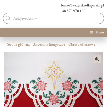
biuro@wszystkodlaparafii.pl
+48 570 970 100
Wyszukiwarka
produktów
Menu
Kategorie produktów
Strona główna
Akcesoria liturgiczne
Obrusy ołtarzowe
Promocje
🔍
Nowości
O Nas
Kontakt
Blog