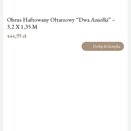
Obrus Haftowany Ołtarzowy “Dwa Aniołki” –
3,2 X 1,35 M
444,95
zł
Dodaj do koszyka