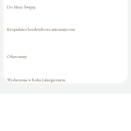
Do Mszy Świętej
Kropielnice bezdotykowe automatyczne
Ofiaromaty
Wydarzenia w Roku Liturgicznym
Formularz jest
dostępny tylko dla
zalogowanych
użytkowników.