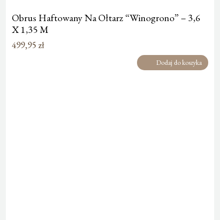
Obrus Haftowany Na Ołtarz “Winogrono” – 3,6
X 1,35 M
499,95
zł
Dodaj do koszyka