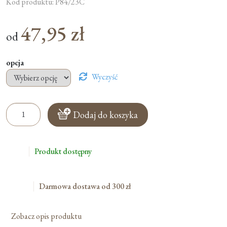
Kod produktu: P84/23C
47,95
zł
od
opcja
Wyczyść
ilość
Dodaj do koszyka
Naczynka
Na
Oleje
Produkt dostępny
Święte
-
Srebrne
Darmowa dostawa od 300 zł
Zobacz opis produktu