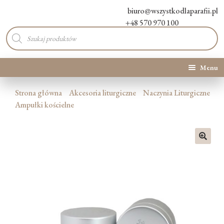
biuro@wszystkodlaparafii.pl
+48 570 970 100
Wyszukiwarka
produktów
Menu
Kategorie produktów
Strona główna
Akcesoria liturgiczne
Naczynia Liturgiczne
Ampułki kościelne
Promocje
Nowości
🔍
O Nas
Kontakt
Blog