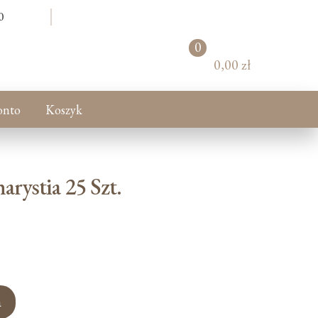
0
0
pr
0,00 zł
od
uk
tó
onto
Koszyk
w
rystia 25 Szt.
a