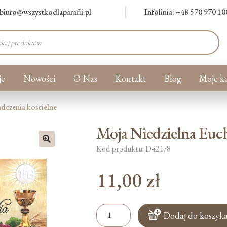
biuro@wszystkodlaparafii.pl
Infolinia: +48 570 970 10
warka
ów
je
Nowości
O Nas
Kontakt
Blog
Moje k
dczenia kościelne
Moja Niedzielna Eucha
Kod produktu: D421/8
🔍
11,00
zł
ilość
Dodaj do koszyk
Moja