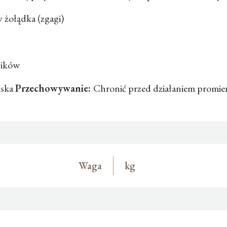
 żołądka (zgagi)
gików
lska
Przechowywanie:
Chronić przed działaniem promi
Waga
kg