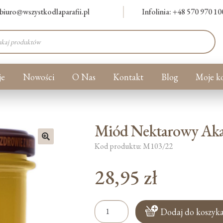
biuro@wszystkodlaparafii.pl
Infolinia: +48 570 970 10
warka
ów
je
Nowości
O Nas
Kontakt
Blog
Moje k
Miód Nektarowy Ak
Kod produktu: M103/22
🔍
28,95
zł
ilość
Dodaj do koszyk
Miód