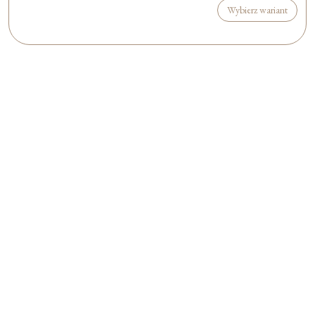
Wybierz wariant
Formularz jest
dostępny tylko dla
zalogowanych
użytkowników.