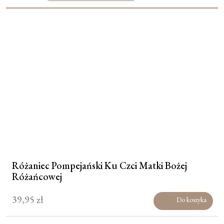
Moje konto
Koszyk
Różaniec Pompejański Ku Czci Matki Bożej
Różańcowej
39,95
zł
Do koszyka