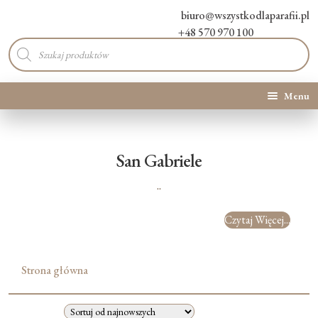
biuro@wszystkodlaparafii.pl
+48 570 970 100
Wyszukiwarka
produktów
Menu
Kategorie produktów
San Gabriele
Promocje
..
Nowości
Czytaj Więcej...
O Nas
Strona główna
Kontakt
Blog