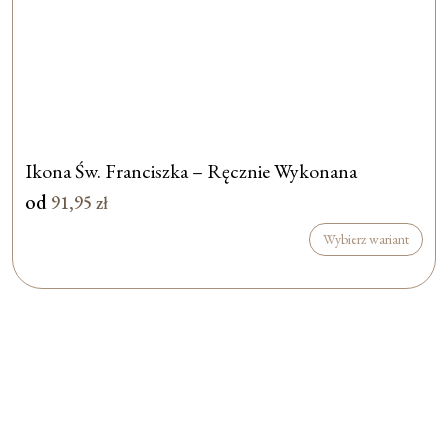
Ikona Św. Franciszka – Ręcznie Wykonana
od
91,95
zł
Wybierz wariant
Formularz jest
dostępny tylko dla
zalogowanych
użytkowników.