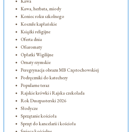
Kawa
Kawa, herbata, miody
Koniec roku szkolnego
Koszule kapłańskie
Książki religijne
Oferta dnia
Ofiaromaty
Opłatki Wigilijne
Ornaty rzymskie
Peregrynacja obrazu MB Częstochowskiej
Podręczniki do katechezy
Popularne teraz
Rajskie krówki i Rajska czekolada
Rok Duszpasterski 2026
Słodycze
Sprzątanie kościoła
Sprzęt do kancelarii i kościoła
Świece kościelne