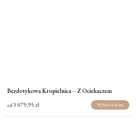
Moje konto
Koszyk
Bezdotykowa Kropielnica – Z Ociekaczem
3 079,95
zł
od
Wybierz wariant