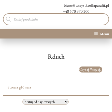
biuro@wszystkodlaparafii.pl
+48 570 970 100
Wyszukiwarka
produktów
Menu
Kategorie produktów
Rduch
Promocje
Czytaj Więcej...
Nowości
O Nas
Strona główna
Kontakt
Blog