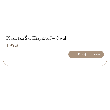
Plakietka Św. Krzysztof – Owal
1,95
zł
Dodaj do koszyka
Formularz jest
dostępny tylko dla
zalogowanych
użytkowników.