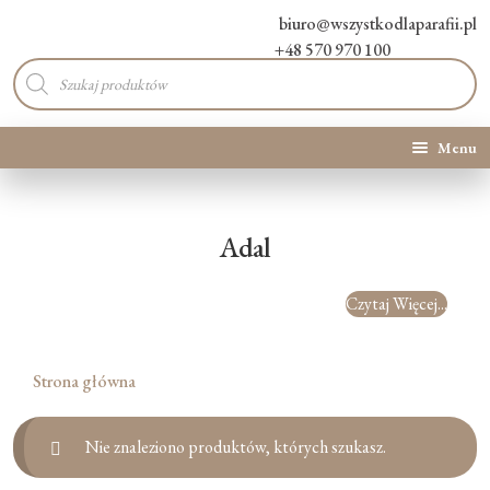
biuro@wszystkodlaparafii.pl
+48 570 970 100
Wyszukiwarka
produktów
Menu
Kategorie produktów
Adal
Promocje
Czytaj Więcej...
Nowości
O Nas
Strona główna
Kontakt
Nie znaleziono produktów, których szukasz.
Blog