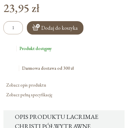
23,95
zł
ilość
Dodaj do koszyka
Lacrimae
Christi
Półwytrawne
Produkt dostępny
Darmowa dostawa od 300 zł
Zobacz opis produktu
Zobacz pełną specyfikację
OPIS PRODUKTU LACRIMAE
CHRISTI PÓŁWYTRAWNE