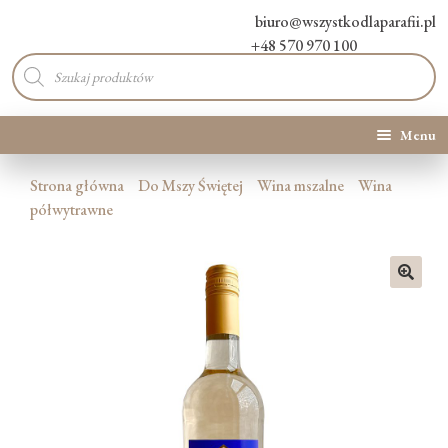
biuro@wszystkodlaparafii.pl
+48 570 970 100
Wyszukiwarka
produktów
Menu
Kategorie produktów
Strona główna
Do Mszy Świętej
Wina mszalne
Wina
półwytrawne
Promocje
Nowości
🔍
O Nas
Kontakt
Blog