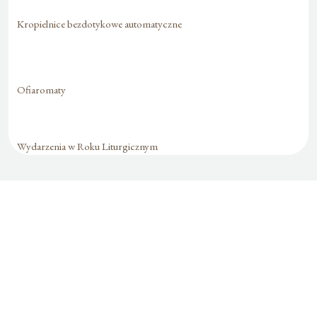
Kropielnice bezdotykowe automatyczne
Ofiaromaty
Wydarzenia w Roku Liturgicznym
Formularz jest
dostępny tylko dla
zalogowanych
użytkowników.