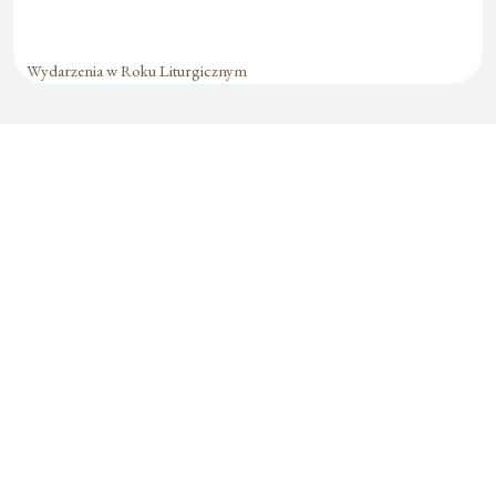
Wydarzenia w Roku Liturgicznym
Formularz jest
dostępny tylko dla
zalogowanych
użytkowników.