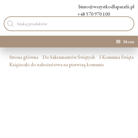
biuro@wszystkodlaparafii.pl
+48 570 970 100
Wyszukiwarka
produktów
Menu
Kategorie produktów
Strona główna
Do Sakramentów Świętych
I Komunia Święta
Książeczki do nabożeństwa na pierwszą komunie
Promocje
Nowości
O Nas
Kontakt
Blog