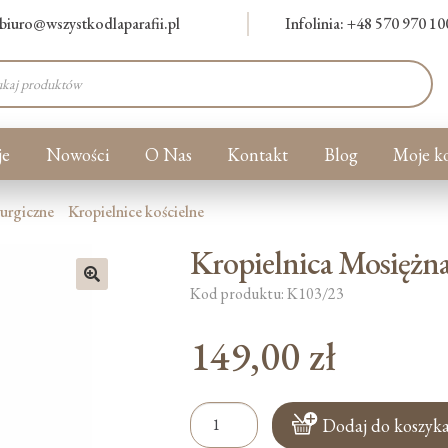
biuro@wszystkodlaparafii.pl
Infolinia: +48 570 970 10
warka
ów
je
Nowości
O Nas
Kontakt
Blog
Moje k
turgiczne
Kropielnice kościelne
Kropielnica Mosiężn
Kod produktu: K103/23
🔍
149,00
zł
ilość
Dodaj do koszyk
Kropielnica