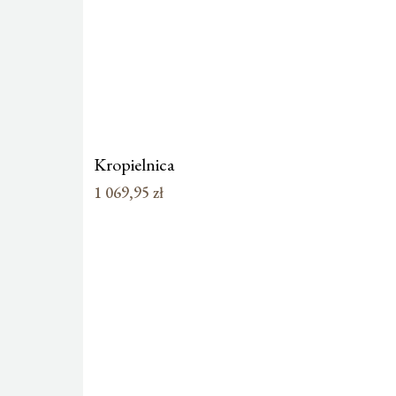
Kropielnica
1 069,95
zł