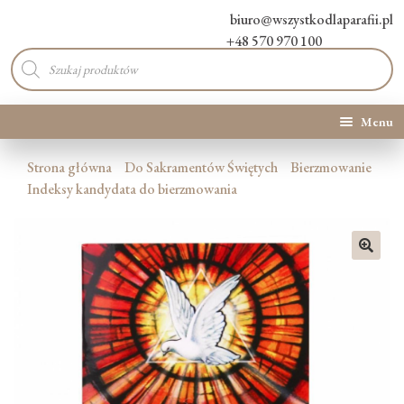
biuro@wszystkodlaparafii.pl
+48 570 970 100
Wyszukiwarka
produktów
Menu
Kategorie produktów
Strona główna
Do Sakramentów Świętych
Bierzmowanie
Indeksy kandydata do bierzmowania
Promocje
Nowości
🔍
O Nas
Kontakt
Blog