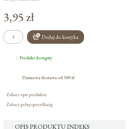
3,95
zł
ilość
Dodaj do koszyka
Indeks
Kandydata
Do
Produkt dostępny
Bierzmowania
Na
3
Darmowa dostawa od 300 zł
Lata
Zobacz opis produktu
Zobacz pełną specyfikację
OPIS PRODUKTU INDEKS