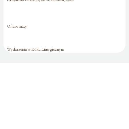
Ofiaromaty
Wydarzenia w Roku Liturgicznym
Formularz jest
dostępny tylko dla
zalogowanych
użytkowników.