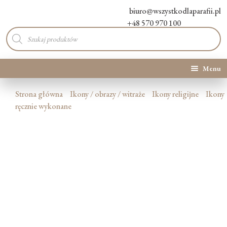
biuro@wszystkodlaparafii.pl
+48 570 970 100
Wyszukiwarka
produktów
Menu
Kategorie produktów
Strona główna
Ikony / obrazy / witraże
Ikony religijne
Ikony
ręcznie wykonane
Promocje
Nowości
O Nas
Kontakt
Blog