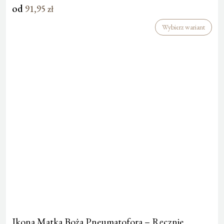
od
91,95
zł
Wybierz wariant
Ikona Matka Boża Pneumatofora – Ręcznie