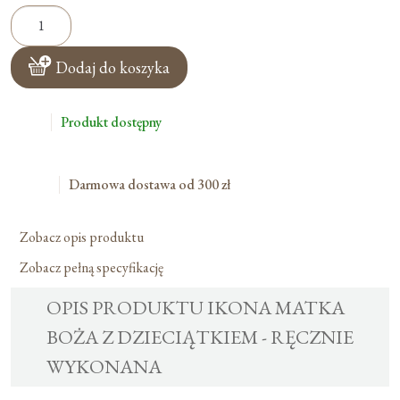
ilość
Ikona
Matka
Dodaj do koszyka
Boża
Z
Dzieciątkiem
Produkt dostępny
-
Ręcznie
Darmowa dostawa od 300 zł
Wykonana
Zobacz opis produktu
Zobacz pełną specyfikację
OPIS PRODUKTU IKONA MATKA
BOŻA Z DZIECIĄTKIEM - RĘCZNIE
WYKONANA