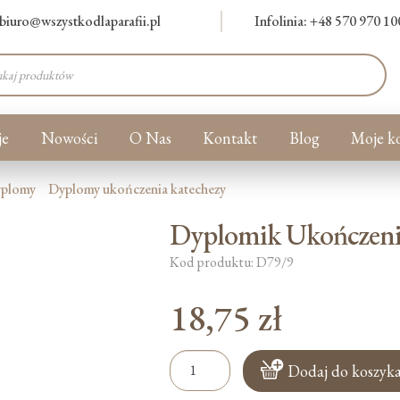
biuro@wszystkodlaparafii.pl
Infolinia: +48 570 970 10
warka
ów
je
Nowości
O Nas
Kontakt
Blog
Moje k
yplomy
Dyplomy ukończenia katechezy
Dyplomik Ukończenia
Kod produktu: D79/9
18,75
zł
ilość
Dodaj do koszyk
Dyplomik