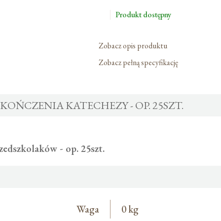
Ukończenia
Katechezy
Produkt dostępny
-
Op.
Zobacz opis produktu
25szt.
Zobacz pełną specyfikację
OŃCZENIA KATECHEZY - OP. 25SZT.
edszkolaków - op. 25szt.
Waga
0 kg