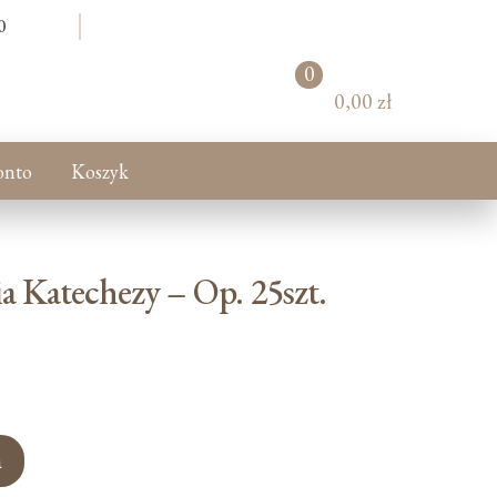
0
0
pr
0,00 zł
od
uk
tó
onto
Koszyk
w
 Katechezy – Op. 25szt.
a