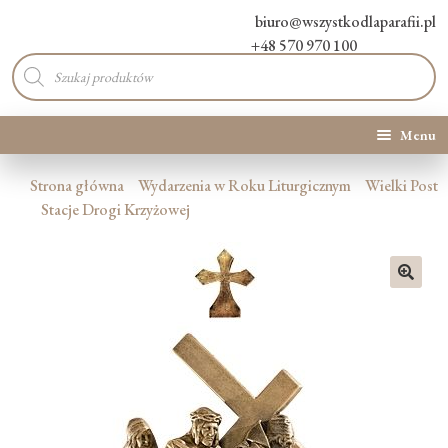
biuro@wszystkodlaparafii.pl
+48 570 970 100
Wyszukiwarka
produktów
Menu
Kategorie produktów
Strona główna
Wydarzenia w Roku Liturgicznym
Wielki Post
Stacje Drogi Krzyżowej
Promocje
Nowości
🔍
O Nas
Kontakt
Blog