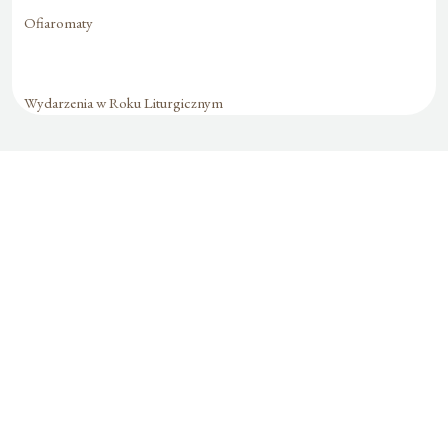
Ofiaromaty
Wydarzenia w Roku Liturgicznym
Formularz jest
dostępny tylko dla
zalogowanych
użytkowników.