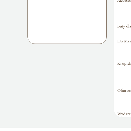
Akcesori
Buty dl
Do Mszy
Kropiel
Ofiaro
Wydarze