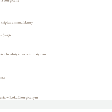
a liturgiczne
a księdza z manufaktury
 Świętej
nice bezdotykowe automatyczne
maty
nia w Roku Liturgicznym