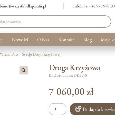
biuro@wszystkodlaparafii.pl
Infolinia: +48 570 970 10
warka
ów
je
Nowości
O Nas
Kontakt
Blog
Moje k
Wielki Post
Stacje Drogi Krzyżowej
Droga Krzyżowa
Kod produktu: DK22/8
🔍
7 060,00
zł
ilość
Dodaj do koszyk
Droga