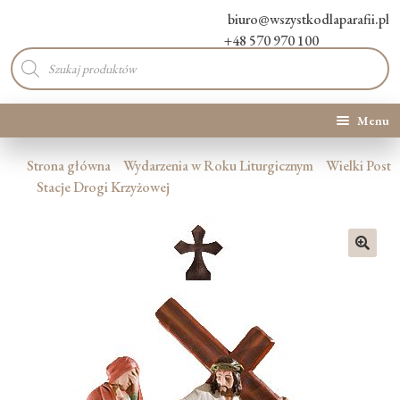
biuro@wszystkodlaparafii.pl
+48 570 970 100
Wyszukiwarka
produktów
Menu
Kategorie produktów
Strona główna
Wydarzenia w Roku Liturgicznym
Wielki Post
Stacje Drogi Krzyżowej
Promocje
Nowości
🔍
O Nas
Kontakt
Blog