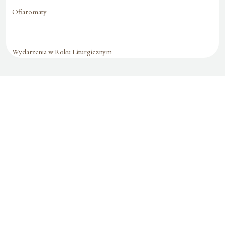
Ofiaromaty
Wydarzenia w Roku Liturgicznym
Formularz jest
dostępny tylko dla
zalogowanych
użytkowników.