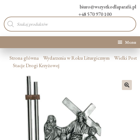
biuro@wszystkodlaparafii.pl
+48 570 970 100
Wyszukiwarka
produktów
Menu
Kategorie produktów
Strona główna
Wydarzenia w Roku Liturgicznym
Wielki Post
Stacje Drogi Krzyżowej
Promocje
Nowości
🔍
O Nas
Kontakt
Blog