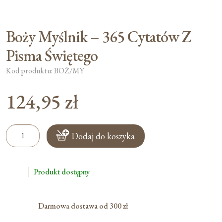
Boży Myślnik – 365 Cytatów Z
Pisma Świętego
Kod produktu: BOŻ/MY
124,95
zł
ilość
Dodaj do koszyka
Boży
Myślnik
-
Produkt dostępny
365
Cytatów
Z
Darmowa dostawa od 300 zł
Pisma