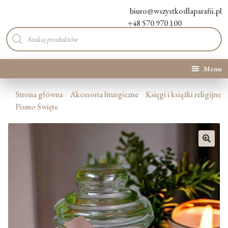
biuro@wszystkodlaparafii.pl
+48 570 970 100
Wyszukiwarka
produktów
Menu
Kategorie produktów
Strona główna
Akcesoria liturgiczne
Księgi i książki religijne
Pismo Święte
Promocje
Nowości
🔍
O Nas
Kontakt
Blog