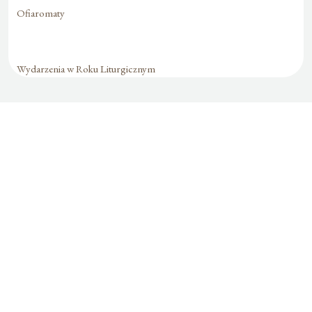
Ofiaromaty
Wydarzenia w Roku Liturgicznym
Formularz jest
dostępny tylko dla
zalogowanych
użytkowników.