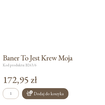
Moje konto
Koszyk
Baner To Jest Krew Moja
Kod produktu: B263/6
172,95
zł
ilość
Dodaj do koszyka
Baner
To