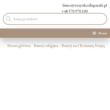
biuro@wszystkodlaparafii.pl
+48 570 970 100
Wyszukiwarka
produktów
Menu
Kategorie produktów
Strona główna
Banery religijne
Banery na I Komunię Świętą
Promocje
Nowości
O Nas
Kontakt
Blog