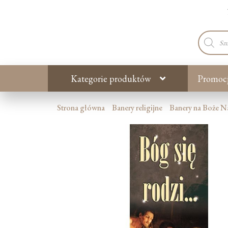
Wyszuki
produkt
Kategorie produktów
Promoc
Strona główna
Banery religijne
Banery na Boże N