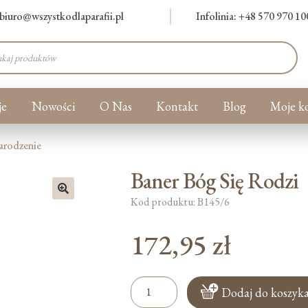
biuro@wszystkodlaparafii.pl
Infolinia: +48 570 970 10
warka
ów
je
Nowości
O Nas
Kontakt
Blog
Moje k
arodzenie
Baner Bóg Się Rodzi
Kod produktu: B145/6
🔍
172,95
zł
ilość
Dodaj do koszyk
Baner