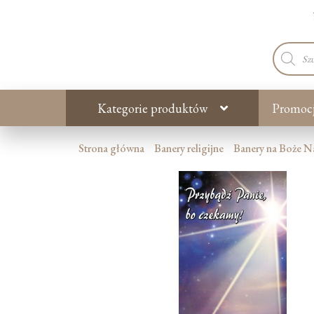
Wyszuki
produkt
Kategorie produktów
Promoc
Strona główna
Banery religijne
Banery na Boże N