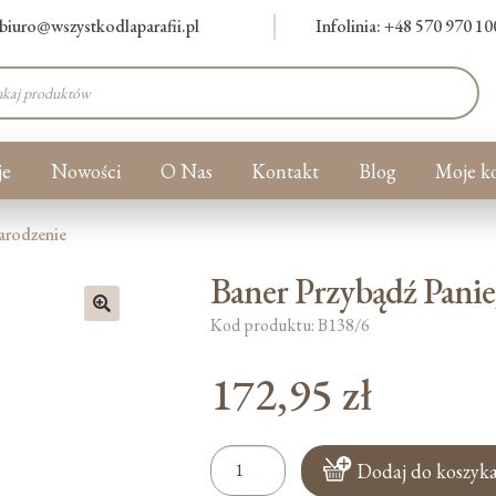
biuro@wszystkodlaparafii.pl
Infolinia: +48 570 970 10
warka
ów
je
Nowości
O Nas
Kontakt
Blog
Moje k
arodzenie
Baner Przybądź Panie
Kod produktu: B138/6
🔍
172,95
zł
ilość
Dodaj do koszyk
Baner