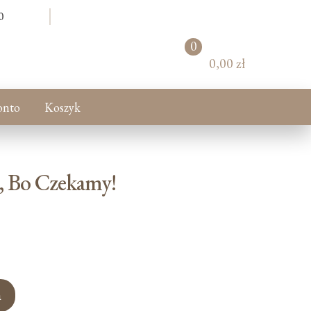
0
0
pr
0,00 zł
od
uk
tó
onto
Koszyk
w
, Bo Czekamy!
a