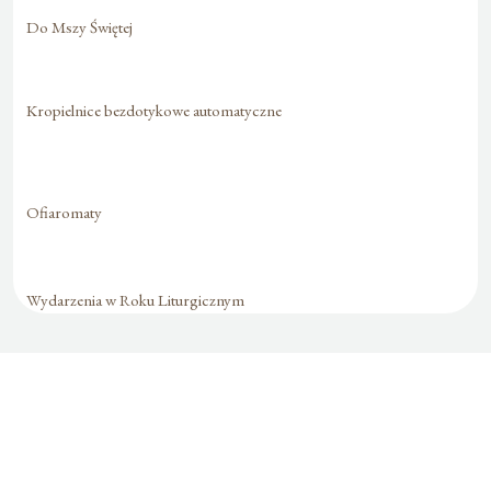
Do Mszy Świętej
Kropielnice bezdotykowe automatyczne
Ofiaromaty
Wydarzenia w Roku Liturgicznym
Formularz jest
dostępny tylko dla
zalogowanych
użytkowników.