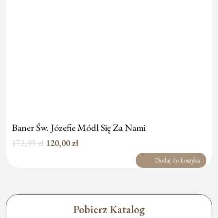
Baner Św. Józefie Módl Się Za Nami
Pierwotna
Aktualna
172,95
zł
120,00
zł
cena
cena
Dodaj do koszyka
wynosiła:
wynosi:
172,95 zł.
120,00 zł.
Pobierz Katalog