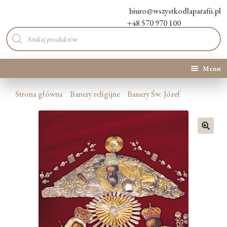
biuro@wszystkodlaparafii.pl
+48 570 970 100
Wyszukiwarka
produktów
Menu
Kategorie produktów
Strona główna
Banery religijne
Banery Św. Józef
Promocje
🔍
Nowości
O Nas
Kontakt
Blog