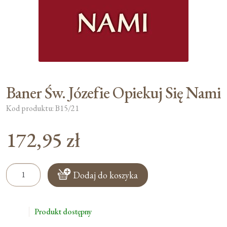
Baner Św. Józefie Opiekuj Się Nami
Kod produktu: B15/21
172,95
zł
ilość
Dodaj do koszyka
Baner
Św.
Józefie
Produkt dostępny
Opiekuj