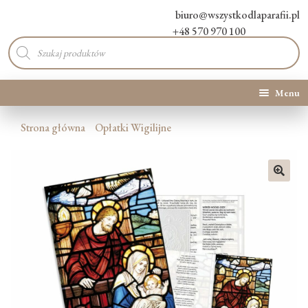
biuro@wszystkodlaparafii.pl
+48 570 970 100
Wyszukiwarka
produktów
Menu
Kategorie produktów
Strona główna
Opłatki Wigilijne
Promocje
🔍
Nowości
O Nas
Kontakt
Blog