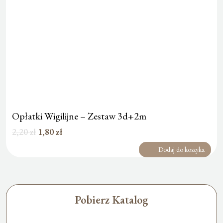
Opłatki Wigilijne – Zestaw 3d+2m
Pierwotna
Aktualna
2,20
zł
1,80
zł
cena
cena
Dodaj do koszyka
wynosiła:
wynosi:
2,20 zł.
1,80 zł.
Pobierz Katalog