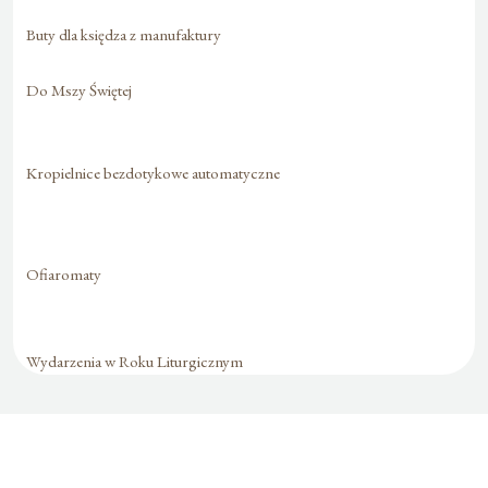
Buty dla księdza z manufaktury
Do Mszy Świętej
Kropielnice bezdotykowe automatyczne
Ofiaromaty
Wydarzenia w Roku Liturgicznym
Formularz jest
dostępny tylko dla
zalogowanych