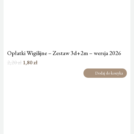
Opłatki Wigilijne – Zestaw 3d+2m – wersja 2026
Pierwotna
Aktualna
2,20
zł
1,80
zł
cena
cena
Dodaj do koszyka
wynosiła:
wynosi:
2,20 zł.
1,80 zł.