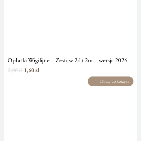
Opłatki Wigilijne – Zestaw 2d+2m – wersja 2026
Pierwotna
Aktualna
2,00
zł
1,60
zł
cena
cena
Dodaj do koszyka
wynosiła:
wynosi:
2,00 zł.
1,60 zł.