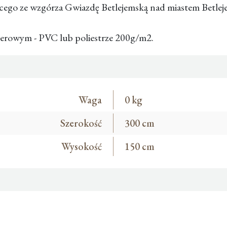
ącego ze wzgórza Gwiazdę Betlejemską nad miastem Betlej
anerowym - PVC lub poliestrze 200g/m2.
Waga
0 kg
Szerokość
300 cm
Wysokość
150 cm