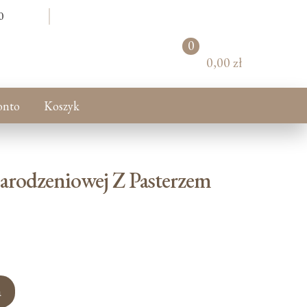
0
0
pr
0,00 zł
od
uk
tó
onto
Koszyk
w
arodzeniowej Z Pasterzem
a