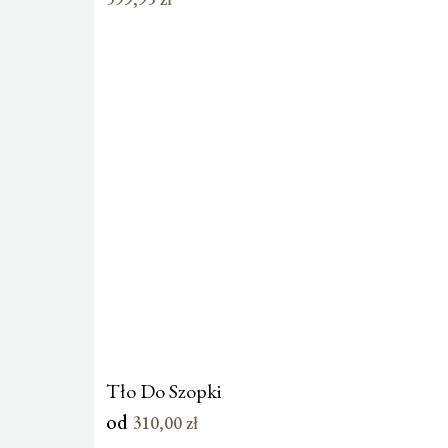
Tło Do Szopki
od
310,00
zł