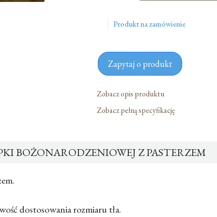
Do
Szopki
Produkt na zamówienie
Bożonarodzeniowej
Z
Pasterzem
Zapytaj o produkt
Zobacz opis produktu
Zobacz pełną specyfikację
PKI BOŻONARODZENIOWEJ Z PASTERZEM
zem.
liwość dostosowania rozmiaru tła.