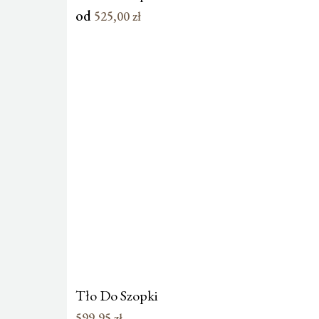
od
525,00
zł
Tło Do Szopki
599,95
zł