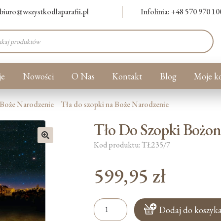
biuro@wszystkodlaparafii.pl
Infolinia: +48 570 970 10
warka
ów
je
Nowości
O Nas
Kontakt
Blog
Moje k
Boże Narodzenie
Tła do szopki na Boże Narodzenie
Tło Do Szopki Bożon
Kod produktu: TŁ235/7
🔍
599,95
zł
ilość
Dodaj do koszyk
Tło