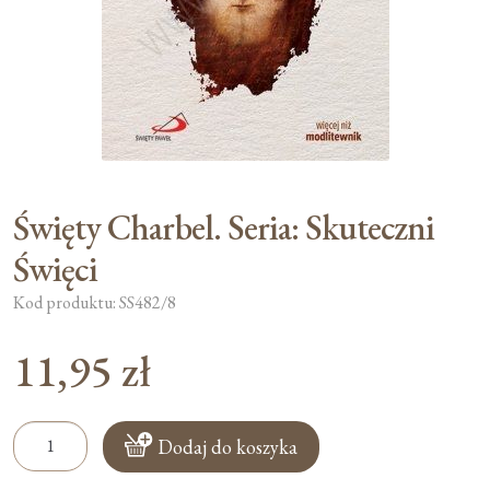
Moje konto
Koszyk
Święty Charbel. Seria: Skuteczni
Święci
Kod produktu: SS482/8
11,95
zł
ilość
Dodaj do koszyka
Święty
Charbel.