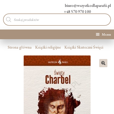
biuro@wszystkodlaparafii.pl
+48 570 970 100
Wyszukiwarka
produktów
Menu
Kategorie produktów
Strona główna
Książki religijne
Książki Skuteczni Święci
Promocje
🔍
Nowości
O Nas
Kontakt
Blog