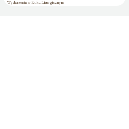
Wydarzenia w Roku Liturgicznym
Formularz jest
dostępny tylko dla
zalogowanych
użytkowników.