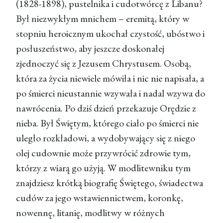
(1828-1898), pustelnika i cudotwórcę z Libanu?
Był niezwykłym mnichem – eremitą, który w
stopniu heroicznym ukochał czystość, ubóstwo i
posłuszeństwo, aby jeszcze doskonałej
zjednoczyć się z Jezusem Chrystusem. Osobą,
która za życia niewiele mówiła i nic nie napisała, a
po śmierci nieustannie wzywała i nadal wzywa do
nawrócenia. Po dziś dzień przekazuje Orędzie z
nieba. Był Świętym, którego ciało po śmierci nie
uległo rozkładowi, a wydobywający się z niego
olej cudownie może przywrócić zdrowie tym,
którzy z wiarą go użyją. W modlitewniku tym
znajdziesz krótką biografię Świętego, świadectwa
cudów za jego wstawiennictwem, koronkę,
nowennę, litanię, modlitwy w różnych