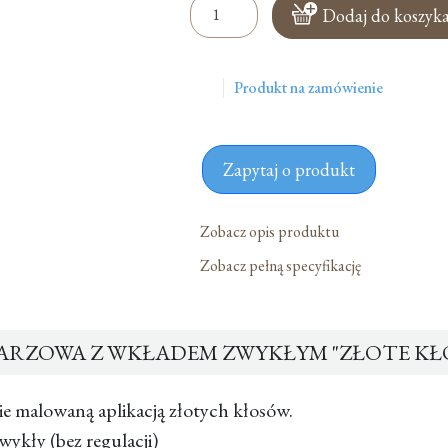
ilość
Dodaj do koszyk
Świeca
Ołtarzowa
Z
Produkt na zamówienie
Wkładem
Zwykłym
"Złote
Zapytaj o produkt
Kłosy"
-
30
Zobacz opis produktu
Cm
Zobacz pełną specyfikację
RZOWA Z WKŁADEM ZWYKŁYM "ZŁOTE KŁOS
ie malowaną aplikacją złotych kłosów.
wykły (bez regulacji)