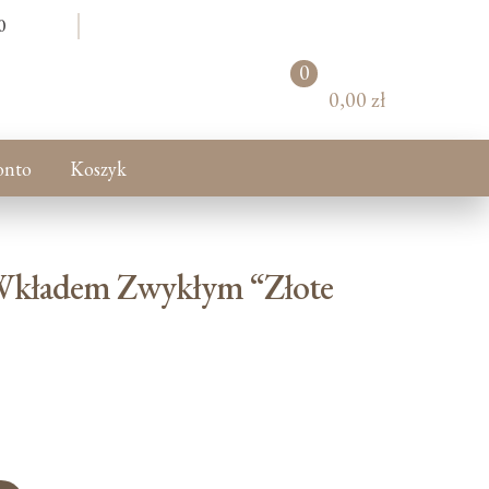
0
0
pr
0,00 zł
od
uk
tó
onto
Koszyk
w
 Wkładem Zwykłym “Złote