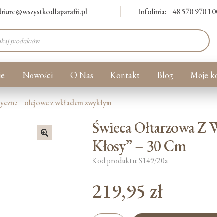
biuro@wszystkodlaparafii.pl
Infolinia: +48 570 970 10
warka
ów
je
Nowości
O Nas
Kontakt
Blog
Moje k
tyczne
olejowe z wkładem zwykłym
Świeca Ołtarzowa Z
Kłosy” – 30 Cm
🔍
Kod produktu: S149/20a
219,95
zł