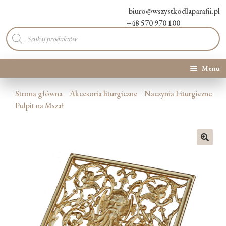
biuro@wszystkodlaparafii.pl
+48 570 970 100
Wyszukiwarka
produktów
Menu
Kategorie produktów
Strona główna
Akcesoria liturgiczne
Naczynia Liturgiczne
Pulpit na Mszał
Promocje
Nowości
🔍
O Nas
Kontakt
Blog