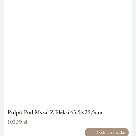
1
1
874,95 zł.
649,95 zł.
Pulpit Pod Mszał Z Pleksi 43,5×29,5cm
102,95
zł
Dodaj do koszyka