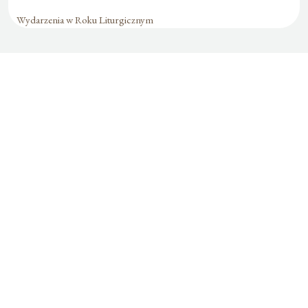
Wydarzenia w Roku Liturgicznym
Formularz jest
dostępny tylko dla
zalogowanych
użytkowników.