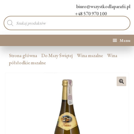
biuro@wszystkodlaparafii.pl
+48 570 970 100
Wyszukiwarka
produktów
Menu
Kategorie produktów
Strona główna
Do Mszy Świętej
Wina mszalne
Wina
półsłodkie mszalne
Promocje
Nowości
🔍
O Nas
Kontakt
Blog