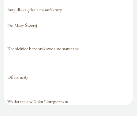
Buty dla księdza z manufaktury
Do Mszy Świętej
Kropielnice bezdotykowe automatyczne
Ofiaromaty
Wydarzenia w Roku Liturgicznym
Formularz jest
dostępny tylko dla
zalogowanych