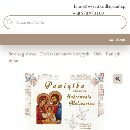
biuro@wszystkodlaparafii.pl
+48 570 970 100
Wyszukiwarka
produktów
Menu
Kategorie produktów
Strona główna
Do Sakramentów Świętych
Ślub
Pamiątki
ślubu
Promocje
Nowości
🔍
O Nas
Kontakt
Blog