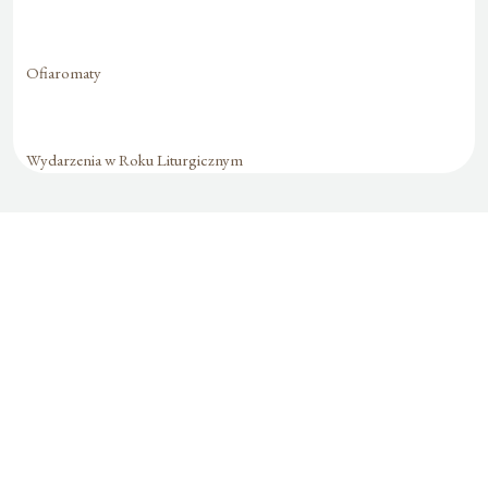
Ofiaromaty
Wydarzenia w Roku Liturgicznym
Formularz jest
dostępny tylko dla
zalogowanych
użytkowników.