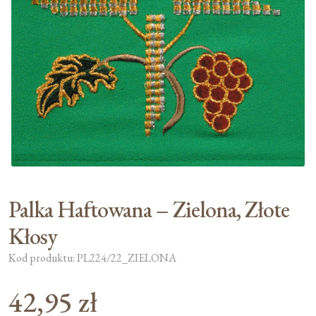
Moje konto
Koszyk
Palka Haftowana – Zielona, Złote
Kłosy
Kod produktu: PL224/22_ZIELONA
42,95
zł