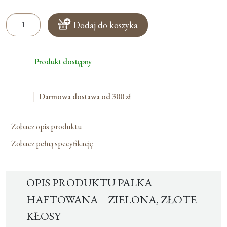
ilość
Dodaj do koszyka
Palka
Haftowana
–
Produkt dostępny
Zielona,
Złote
Kłosy
Darmowa dostawa od 300 zł
Zobacz opis produktu
Zobacz pełną specyfikację
OPIS PRODUKTU PALKA
HAFTOWANA – ZIELONA, ZŁOTE
KŁOSY