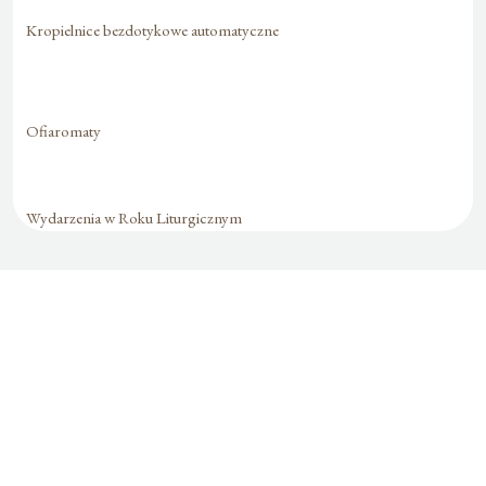
Kropielnice bezdotykowe automatyczne
Ofiaromaty
Wydarzenia w Roku Liturgicznym
Formularz jest
dostępny tylko dla
zalogowanych
użytkowników.