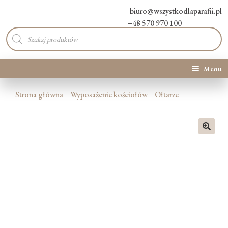
biuro@wszystkodlaparafii.pl
+48 570 970 100
Wyszukiwarka
produktów
Menu
Kategorie produktów
Strona główna
Wyposażenie kościołów
Ołtarze
Promocje
🔍
Nowości
O Nas
Kontakt
Blog