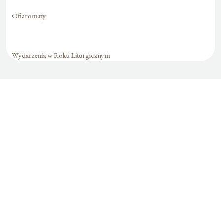
Ofiaromaty
Wydarzenia w Roku Liturgicznym
Formularz jest
dostępny tylko dla
zalogowanych
użytkowników.