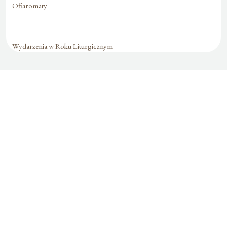
Ofiaromaty
Wydarzenia w Roku Liturgicznym
Formularz jest
dostępny tylko dla
zalogowanych
użytkowników.