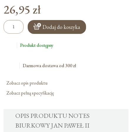
26,95
zł
ilość
Dodaj do koszyka
Notes
Biurkowy
Jan
Produkt dostępny
Paweł
II
Darmowa dostawa od 300 zł
Zobacz opis produktu
Zobacz pełną specyfikację
OPIS PRODUKTU NOTES
BIURKOWY JAN PAWEŁ II