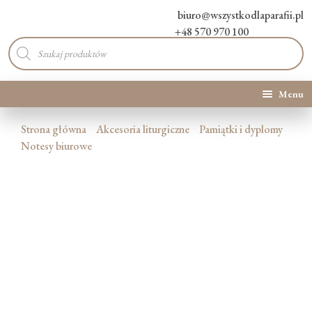
biuro@wszystkodlaparafii.pl
+48 570 970 100
Wyszukiwarka
produktów
Menu
Kategorie produktów
Strona główna
Akcesoria liturgiczne
Pamiątki i dyplomy
Notesy biurowe
Promocje
Nowości
O Nas
Kontakt
Blog