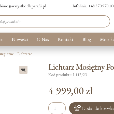
biuro@wszystkodlaparafii.pl
Infolinia: +48 570 970 10
warka
ów
je
Nowości
O Nas
Kontakt
Blog
Moje k
turgiczne
Lichtarze
Lichtarz Mosiężny Po
Kod produktu: L112/23
🔍
4 999,00
zł
ilość
Dodaj do koszyk
Lichtarz