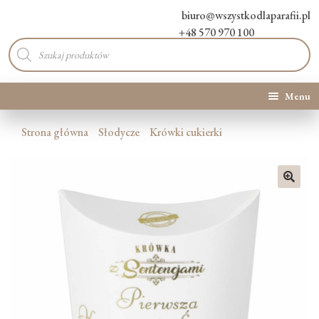
biuro@wszystkodlaparafii.pl
+48 570 970 100
Wyszukiwarka
produktów
Menu
Kategorie produktów
Strona główna
Słodycze
Krówki cukierki
Promocje
🔍
Nowości
O Nas
Kontakt
Blog