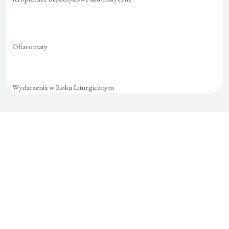
Ofiaromaty
Wydarzenia w Roku Liturgicznym
Formularz jest
dostępny tylko dla
zalogowanych
użytkowników.