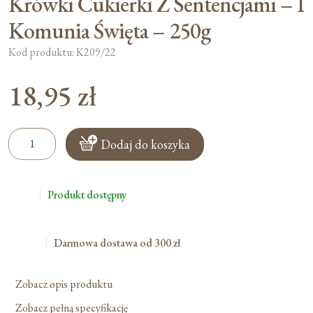
Krówki Cukierki Z Sentencjami – I
Komunia Święta – 250g
Kod produktu: K209/22
18,95
zł
ilość
Dodaj do koszyka
Krówki
Cukierki
Z
Produkt dostępny
Sentencjami
-
I
Darmowa dostawa od 300 zł
Komunia
Święta
Zobacz opis produktu
-
250g
Zobacz pełną specyfikację