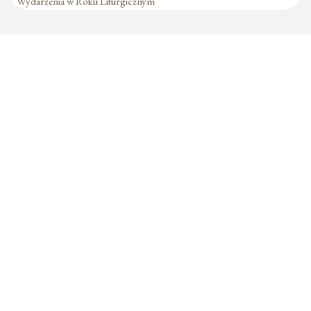
Wydarzenia w Roku Liturgicznym
Formularz jest
dostępny tylko dla
zalogowanych
użytkowników.