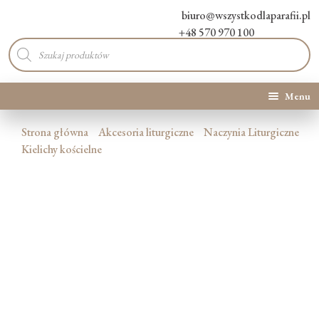
biuro@wszystkodlaparafii.pl
+48 570 970 100
Wyszukiwarka
produktów
Menu
Kategorie produktów
Strona główna
Akcesoria liturgiczne
Naczynia Liturgiczne
Kielichy kościelne
Promocje
Nowości
O Nas
Kontakt
Blog