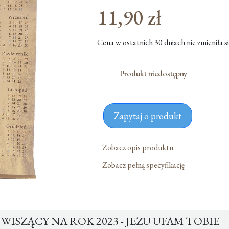
11,90
zł
Pierwotna
cena
Aktualna
Cena w ostatnich 30 dniach nie zmieniła si
wynosiła:
cena
14,00 zł.
wynosi:
Produkt niedostępny
11,90 zł.
Zapytaj o produkt
Zobacz opis produktu
Zobacz pełną specyfikację
ISZĄCY NA ROK 2023 - JEZU UFAM TOBIE