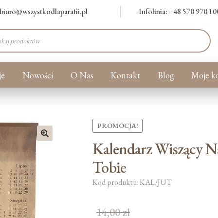
biuro@wszystkodlaparafii.pl
Infolinia: +48 570 970 10
warka
ów
je
Nowości
O Nas
Kontakt
Blog
Moje k
PROMOCJA!
Kalendarz Wiszący N
🔍
Tobie
Kod produktu: KAL/JUT
14,00
zł