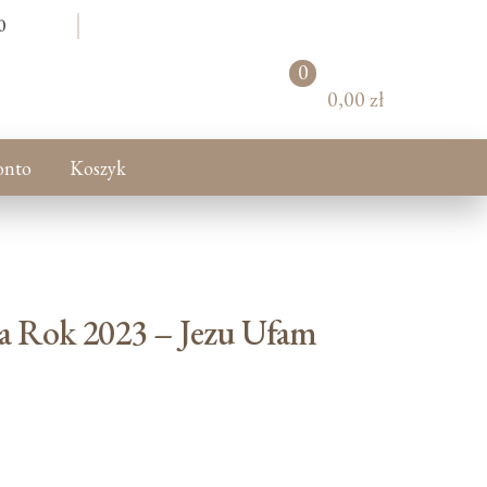
0
0
pr
0,00 zł
od
uk
tó
onto
Koszyk
w
a Rok 2023 – Jezu Ufam